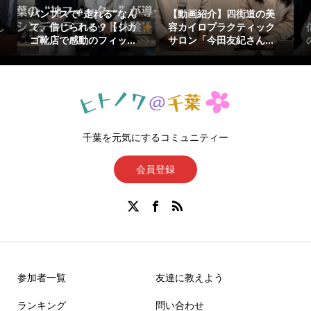
』
パンプスで“走れる”なん
【動画紹介】四街道の美
し
て、信じられる？【シカ
容カイロプラクティック
ゴ靴店で感動のフィッ...
サロン「今田友紀さん...
千葉を元気にするコミュニティー
会員登録
参加者一覧
友達に教えよう
ランキング
問い合わせ