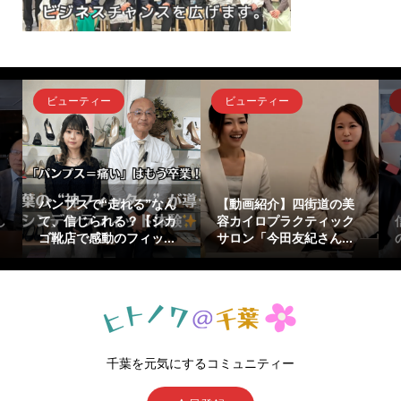
ビューティー
ビューティー
』
パンプスで“走れる”なん
【動画紹介】四街道の美
し
て、信じられる？【シカ
容カイロプラクティック
ゴ靴店で感動のフィッ...
サロン「今田友紀さん...
千葉を元気にするコミュニティー