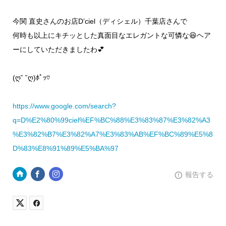
今関 直史さんのお店D’ciel（ディシェル）千葉店さんで
何時も以上にキチッとした真面目なエレガントな可憐な😆ヘア
ーにしていただきましたわ💕
(ღ˘ ˘ღ)ﾎﾟｯ♡
https://www.google.com/search?
q=D%E2%80%99ciel%EF%BC%88%E3%83%87%E3%82%A3
%E3%82%B7%E3%82%A7%E3%83%AB%EF%BC%89%E5%8
D%83%E8%91%89%E5%BA%97
報告する