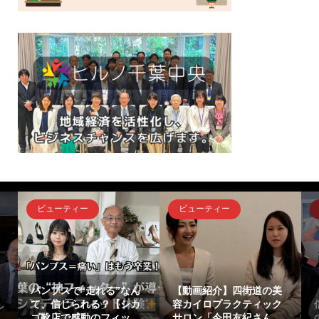
ビューティー
ビューティー
』
パンプスで“走れる”なん
【動画紹介】四街道の美
し
て、信じられる？【シカ
容カイロプラクティック
ゴ靴店で感動のフィッ...
サロン「今田友紀さん...