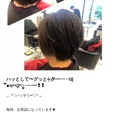
ハッとして〜グッと╪夕━┅┄ପ(
໊๑˃̶͈⌔˂̶͈)*ೃ┄┅━❢❢
.｡.:*♡バッサリ✂♡*:.｡.
毎回、お世話になっています🍀