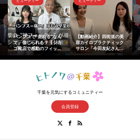
ビューティー
ビューティー
』
パンプスで“走れる”なん
【動画紹介】四街道の美
し
て、信じられる？【シカ
容カイロプラクティック
ゴ靴店で感動のフィッ...
サロン「今田友紀さん...
千葉を元気にするコミュニティー
会員登録