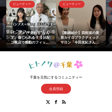
ビューティー
ビューティー
』
パンプスで“走れる”なん
【動画紹介】四街道の美
し
て、信じられる？【シカ
容カイロプラクティック
ゴ靴店で感動のフィッ...
サロン「今田友紀さん...
千葉を元気にするコミュニティー
会員登録