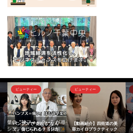
ビューティー
ビューティー
』
パンプスで“走れる”なん
【動画紹介】四街道の美
し
て、信じられる？【シカ
容カイロプラクティック