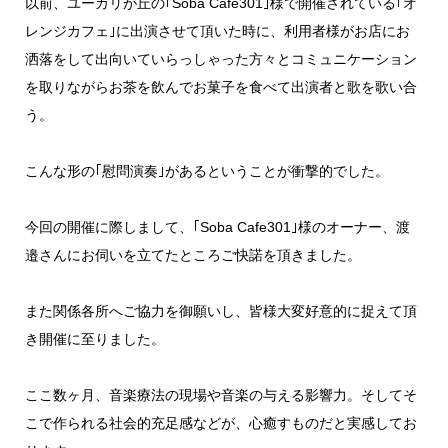
以前、ユーカリが丘の｢Soba Cafe301｣様で開催されている｢オ
レンジカフェ｣に出演させて頂いた時に、利用者様がお店にお
洒落をして出向いていらっしゃった方々とコミュニケーション
を取りながらお茶を飲んでお菓子を食べて出演者と歌を歌い合
う。
こんな形の｢慰問演奏｣があるということが衝撃的でした。
今回の開催に際しまして、｢Soba Cafe301｣様のオーナー、渡
邉さんにお伺いを立てたところご快諾を頂きました。
また関係各所へご協力を御願いし、皆様大変好意的に捉えて頂
き開催に至りました。
ここ数ヶ月、音楽療法の現場や音楽の与える影響力。そしてそ
こで作られる社会的充足感などが、心癒すものだと実感してお