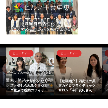
ビューティー
ビューティー
』
パンプスで“走れる”なん
【動画紹介】四街道の美
し
て、信じられる？【シカ
容カイロプラクティック
ゴ靴店で感動のフィッ...
サロン「今田友紀さん...