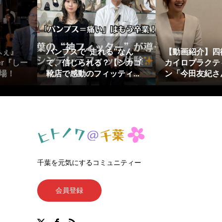
ふぇ』
パンプスで“走れる”なん
【動画紹介】四
er『しー
て、信じられる？【シカゴ
カイロプラクテ
場！
靴店で感動のフィッティ...
ン「今田友紀さん
千葉を元気にするコミュニティー
会員登録