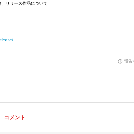
論」リリース作品について
elease/
報告
コメント