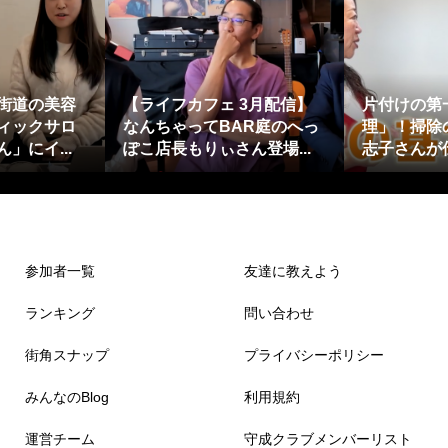
街道の美容
【ライフカフェ 3月配信】
片付けの第
ィックサロ
なんちゃってBAR庭のへっ
理」！掃除
」にイ...
ぽこ店長もりぃさん登場...
志子さんが
参加者一覧
友達に教えよう
ランキング
問い合わせ
街角スナップ
プライバシーポリシー
みんなのBlog
利用規約
運営チーム
守成クラブメンバーリスト