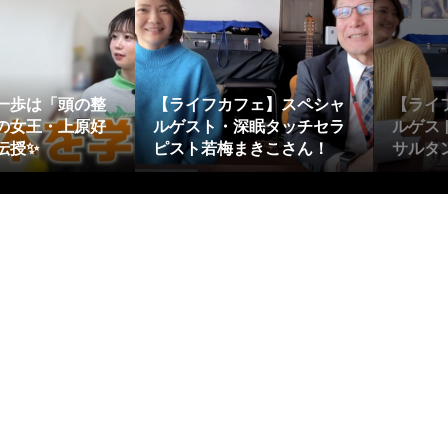
一歩は「頭の整
【ライフカフェ】スペシャ
【ライ
の女王・上原好
ルゲスト・深眠タッチセラ
ルゲス
伝授✨
ピスト若梅まきこさん！
サルタン