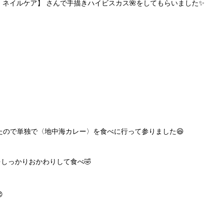
【アレグリア ネイルケア】 さんで手描きハイビスカス🌺をしてもらいました✨
たので単独で〈地中海カレー〉を食べに行って参りました😆
しっかりおかわりして食べ🤣
