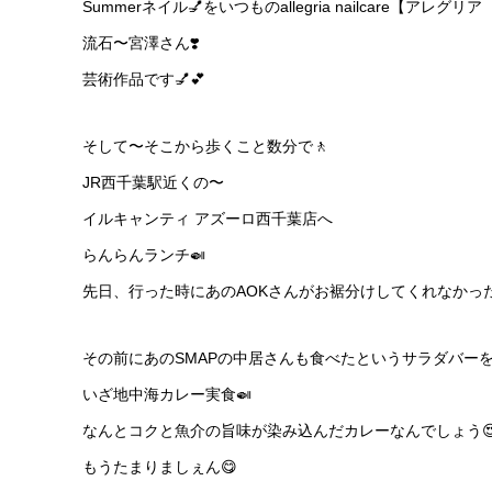
Summerネイル💅をいつものallegria nailcare
流石〜宮澤さん❣️
芸術作品です💅💕
そして〜そこから歩くこと数分で🚶
JR西千葉駅近くの〜
イルキャンティ アズーロ西千葉店へ
らんらんランチ🍛
先日、行った時にあのAOKさんがお裾分けしてくれなかっ
その前にあのSMAPの中居さんも食べたというサラダバーを
いざ地中海カレー実食🍛
なんとコクと魚介の旨味が染み込んだカレーなんでしょう
もうたまりましぇん😋