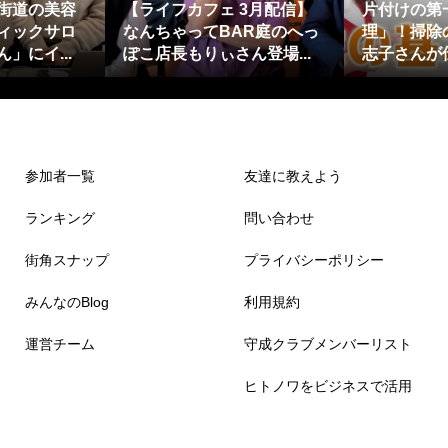
街道の美容
【ライフカフェ 3月配信】
片付けの第
ィックサロ
なんちゃってBAR庭のへっ
理」！掃除
」にイ...
ぽこ店長もりぃさん登場...
志子さんが
参加者一覧
友達に教えよう
ランキング
問い合わせ
街角スナップ
プライバシーポリシー
みんなのBlog
利用規約
運営チーム
守成クラブメンバーリスト
ヒトノワをビジネスで活用