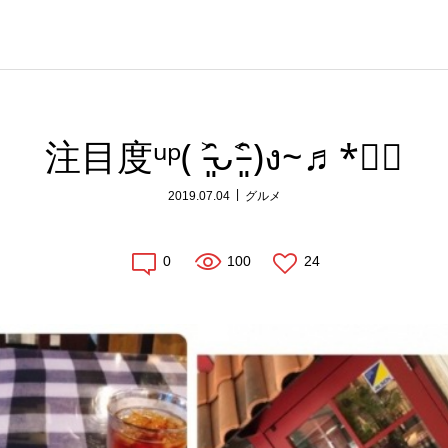
注目度ᵘᵖ( ˃̵͈̑ᴗ˂̵͈̑ )ง~♬*੦ْ
2019.07.04
グルメ
0
100
24