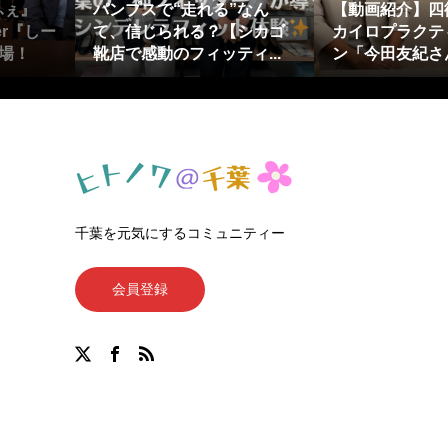
ふぇ』
パンプスで“走れる”なん
【動画紹介】四
er『しー
て、信じられる？【シカゴ
カイロプラクテ
場！
靴店で感動のフィッティ...
ン「今田友紀さん
千葉を元気にするコミュニティー
会員登録