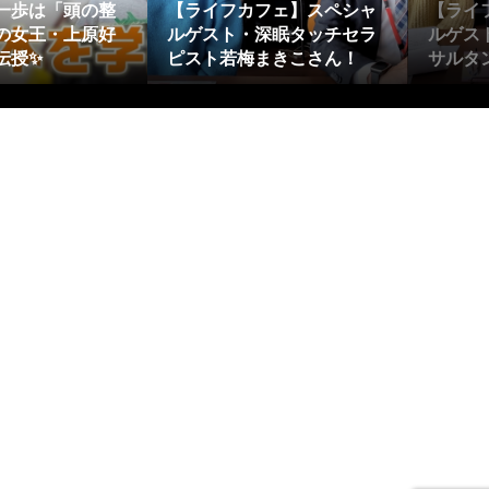
一歩は「頭の整
【ライフカフェ】スペシャ
【ライ
の女王・上原好
ルゲスト・深眠タッチセラ
ルゲス
伝授✨
ピスト若梅まきこさん！
サルタン