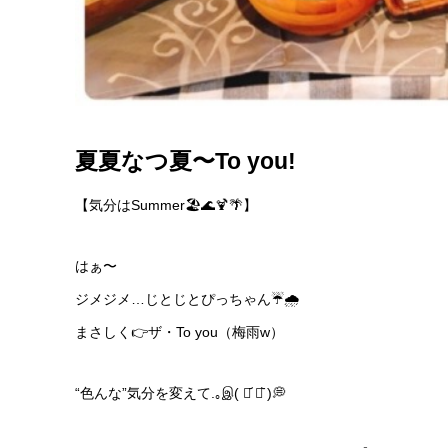
夏夏なつ夏〜To you!
【気分はSummer🏖🌊🍹🌴】
はぁ〜
ジメジメ…じとじとぴっちゃん☔🌧
まさしく👉ザ・To you（梅雨w）
“色んな”気分を変えて.｡இ( ･᷄ ･᷅ )💭