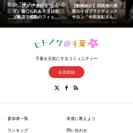
』
パンプスで“走れる”なん
【動画紹介】四街道の美
し
て、信じられる？【シカ
容カイロプラクティック
ゴ靴店で感動のフィッ...
サロン「今田友紀さん...
千葉を元気にするコミュニティー
会員登録
参加者一覧
友達に教えよう
ランキング
問い合わせ