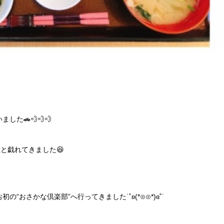
た🚗💨💨💨
と戯れてきました😆
おさかな倶楽部”へ行ってきました˙˚ʚ(*⊙⊙*)ɞ˚˙