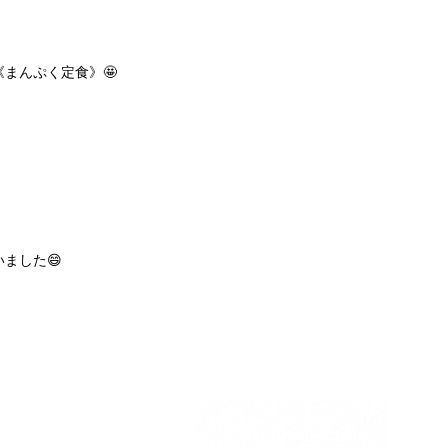
まんぷく定食》🤩
ました😄