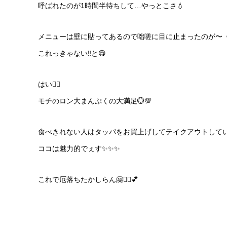
呼ばれたのが1時間半待ちして…やっとこさ💧
メニューは壁に貼ってあるので咄嗟に目に止まったのが〜《
これっきゃない‼️と😋
はい🙋‍♀️
モチのロン大まんぷくの大満足💮💯
食べきれない人はタッパをお買上げしてテイクアウトしてい
ココは魅力的でぇす✨✨✨
これで厄落ちたかしらん🤗🙆‍♀️💕