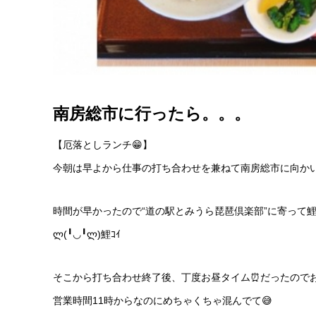
南房総市に行ったら。。。
【厄落としランチ😁】
今朝は早よから仕事の打ち合わせを兼ねて南房総市に向かいまし
時間が早かったので“道の駅とみうら琵琶倶楽部”に寄って鯉
ლ(╹◡╹ლ)鯉ｺｲ
そこから打ち合わせ終了後、丁度お昼タイム⏰だったのでお初の“
営業時間11時からなのにめちゃくちゃ混んでて😅