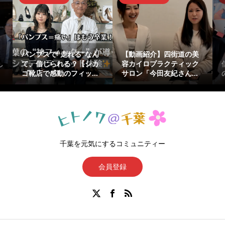
』
パンプスで“走れる”なん
【動画紹介】四街道の美
し
て、信じられる？【シカ
容カイロプラクティック
ゴ靴店で感動のフィッ...
サロン「今田友紀さん...
千葉を元気にするコミュニティー
会員登録