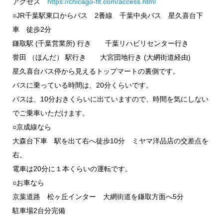
アクセス
https://chicago-fit.com/access.html
○JR千葉駅東口からバス 2番線 千葉中央バス 星久喜台下
車 徒歩2分
鎌取駅 (千葉営業所) 行き 千葉リハビリセンター行き
誉田 （ほんだ） 駅行き 大宮団地行き (大網街道経由)
星久喜台バス停から見えるトップマートの裏側です。
バスに乗っている時間は、20分くらいです。
バスは、10分おきくらいに出ていますので、時間を気にしない
でご乗車いただけます。
○京成線なら
大森台下車 駅を出て右へ徒歩10分 ミヤマ洋品店の交差点を
右。
電車は20分に１本くらいの運転です。
○お車なら
京葉道路 松ヶ丘インター 大網街道を鎌取方面へ5分
駐車場2台分完備