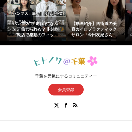
街道の美
【ライフカフェ 3月配
片付けの第一歩は「頭の
ティック
信】なんちゃってBAR庭
整理」！掃除の女王・上
ん...
のへっぽこ店長もりぃ...
原好志子さんが伝授✨
千葉を元気にするコミュニティー
会員登録