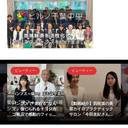
ビューティー
ビューティー
』
パンプスで“走れる”なん
【動画紹介】四街道の美
し
て、信じられる？【シカ
容カイロプラクティック
ゴ靴店で感動のフィッ...
サロン「今田友紀さん...