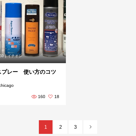
.30
イチオシ
スプレー 使い方のコツ
chicago
160
18
1
2
3
