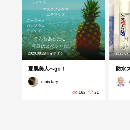
2020.08.22
イチオシ
2020.07
夏肌美人へgo！
防水
mois.fary
162
21