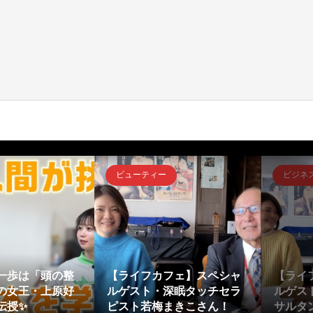
ビューティー
ビジネ
一歩は「頭の整
【ライフカフェ】スペシャ
【ライ
の女王・上原好
ルゲスト・深眠タッチセラ
ルゲス
伝授✨
ピスト若梅まきこさん！
サルタン