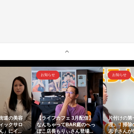
お知らせ
お知らせ
街道の美容
【ライフカフェ 3月配信】
片付けの第
ィックサロ
なんちゃってBAR庭のへっ
理」！掃除
」にイ...
ぽこ店長もりぃさん登場...
志子さんが