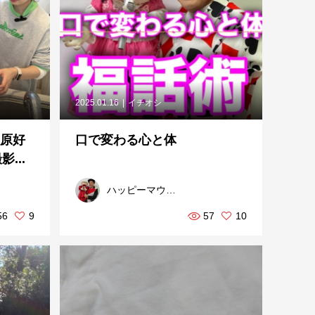
2025.01.16
イチオシ
上原好
口で変わる心と体
...
ハッピーマウスKAZU
56
9
57
10