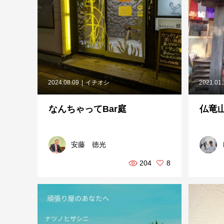
2024.08.09
イチオシ
2021.01
なんちゃってBar庭
仏竜
安藤 徳光
204
8