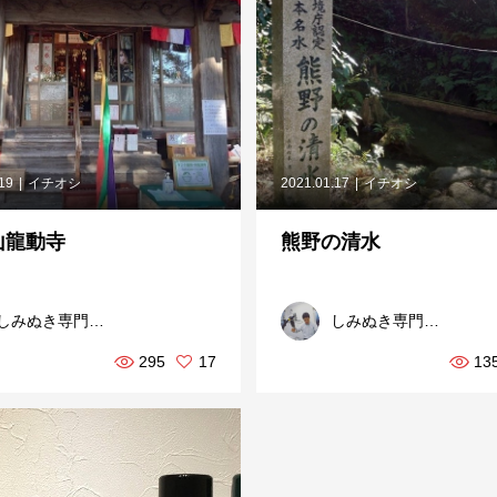
.19
イチオシ
2021.01.17
イチオシ
山龍動寺
熊野の清水
しみぬき専門スターフィールド
しみぬき専門スターフィールド
295
17
13