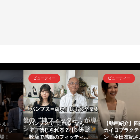
ビューティー
ビューティー
ふぇ』
パンプスで“走れる”なん
【動画紹介】四
er『しー
て、信じられる？【シカゴ
カイロプラクテ
場！
靴店で感動のフィッティ...
ン「今田友紀さん