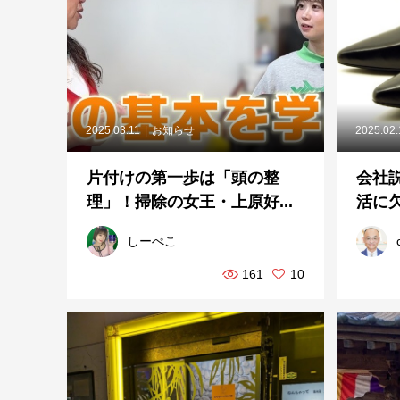
2025.03.11
お知らせ
2025.02
片付けの第一歩は「頭の整
会社
理」！掃除の女王・上原好...
活に
しーぺこ
161
10