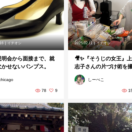
.16
イチオシ
2025.02.11
イチオシ
説明会から面接まで、就
🎥✨『そうじの女王』
欠かせないパンプス。
志子さんの片づけ術を撮影
chicago
しーぺこ
78
9
1